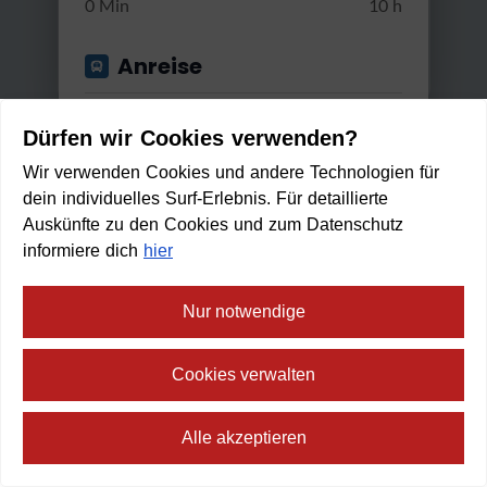
0 Min
10 h
Anreise
Start von
Dürfen wir Cookies verwenden?
Wir verwenden Cookies und andere Technologien für
dein individuelles Surf-Erlebnis. Für detaillierte
Anwenden
Auskünfte zu den Cookies und zum Datenschutz
Gut erreichbar mit...
informiere dich
hier
Rad
Nur notwendige
Innradweg R3 - Landeck - Inns
Min. / Max. Reisezeit
bruck
Cookies verwalten
Leicht
4:00 h
430 m
75,0 km
0 Min
2 h 30 Min
Alle akzeptieren
Mit Rad erreichbar in:
8
min
⛶
Vollbild