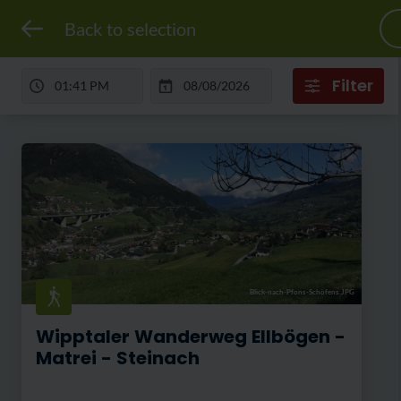
Back to selection
Filter
Blick-nach-Pfons-Schöfens.JPG
Wipptaler Wanderweg Ellbögen -
Matrei - Steinach