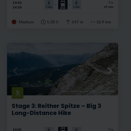
13:42
Trip
14:10
29 min
7
min
1
min
Medium
5:30 h
547 m
16.9 km
Region Seefeld, Eva Beer
|
Weg zum Härmelekopf
Stage 3: Reither Spitze – Big 3
Long-Distance Hike
14:05
Trip